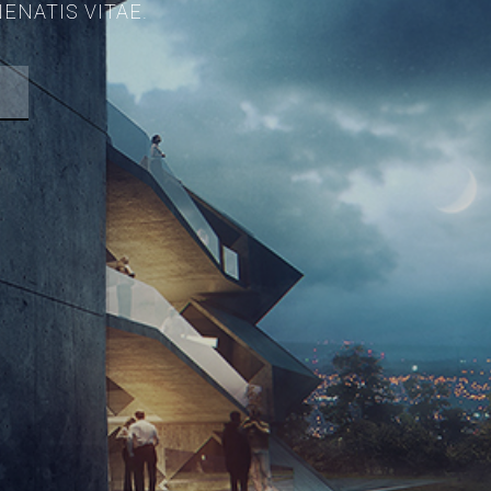
ENATIS VITAE.
NIVERSIDADES 24,ED. ESIDE 4º 48007 BILBAO - SPAIN
ERVED.
TO TOP