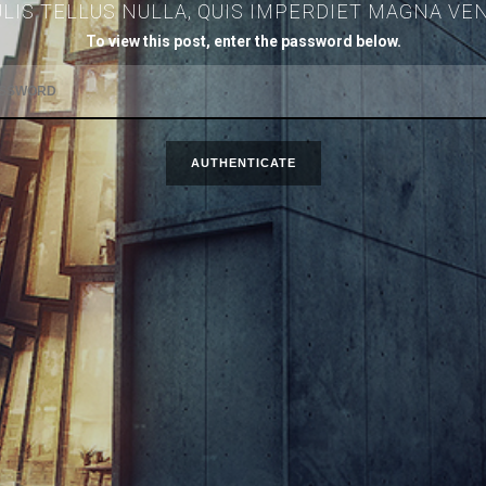
LIS TELLUS NULLA, QUIS IMPERDIET MAGNA VEN
To view this post, enter the password below.
AUTHENTICATE
UNIVERSIDAD DE DEUSTO AV.U
© SOIR.EE . ALL RIGHTS RES